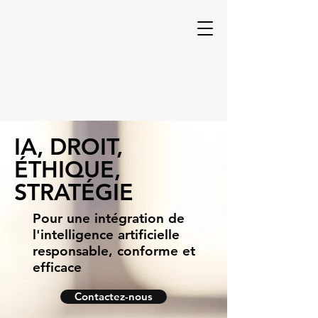
IA, DROIT,
ÉTHIQUE,
STRATÉGIE
Pour une intégration de
l'intelligence artificielle
responsable, conforme et
efficace
Contactez-nous